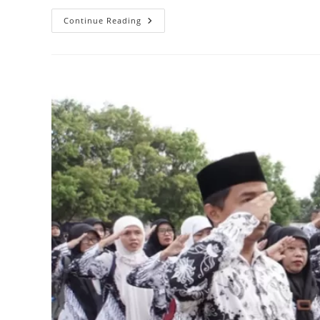
Dampak
Continue Reading
Negatif
AI
Untuk
Siswa
SD:
Hal
Yang
Perlu
Dipahami
Orang
Tua