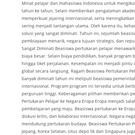
Minat pelajar dan mahasiswa Indonesia untuk mengikuti
tahun ke tahun. Selain memberikan pengalaman akadem
memperkuat jejaring internasional, serta meningkatkan
sering menjadi tantangan utama. Oleh karena itu, keha
solusi yang sangat diminati. Tahun ini, sejumlah beas
pembiayaan menarik, negara tujuan strategis, dan repu
Sangat Diminati Beasiswa pertukaran pelajar menawar
biaya besar. Selain biaya pendidikan, banyak program 
hingga tiket perjalanan. Kesempatan ini menjadi pintu
global secara langsung. Ragam Beasiswa Pertukaran Pel
banyak diminati tahun ini meliputi beasiswa pemerintah
internasional. Program-program ini tersedia untuk ber
perguruan tinggi. Keberagaman pilihan memberikan pelu
Pertukaran Pelajar ke Negara Eropa Eropa menjadi salah
pembelajaran yang maju. Beasiswa pertukaran ke Ero
diskusi kritis, dan kolaborasi internasional. Negara-ne
mendukung pertukaran budaya. Beasiswa Pertukaran Pela
Jepang, Korea Selatan, situs depo 5k dan Singapura jug