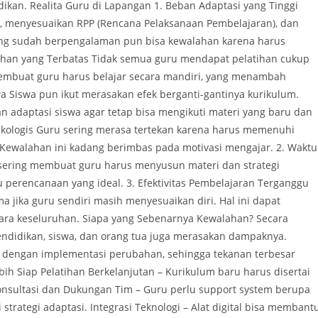
ikan. Realita Guru di Lapangan 1. Beban Adaptasi yang Tinggi
u, menyesuaikan RPP (Rencana Pelaksanaan Pembelajaran), dan
ng sudah berpengalaman pun bisa kewalahan karena harus
tihan yang Terbatas Tidak semua guru mendapat pelatihan cukup
 membuat guru harus belajar secara mandiri, yang menambah
a Siswa pun ikut merasakan efek berganti-gantinya kurikulum.
adaptasi siswa agar tetap bisa mengikuti materi yang baru dan
ikologis Guru sering merasa tertekan karena harus memenuhi
. Kewalahan ini kadang berimbas pada motivasi mengajar. 2. Waktu
sering membuat guru harus menyusun materi dan strategi
perencanaan yang ideal. 3. Efektivitas Pembelajaran Terganggu
a jika guru sendiri masih menyesuaikan diri. Hal ini dapat
cara keseluruhan. Siapa yang Sebenarnya Kewalahan? Secara
 pendidikan, siswa, dan orang tua juga merasakan dampaknya.
g dengan implementasi perubahan, sehingga tekanan terbesar
ih Siap Pelatihan Berkelanjutan – Kurikulum baru harus disertai
onsultasi dan Dukungan Tim – Guru perlu support system berupa
trategi adaptasi. Integrasi Teknologi – Alat digital bisa membant