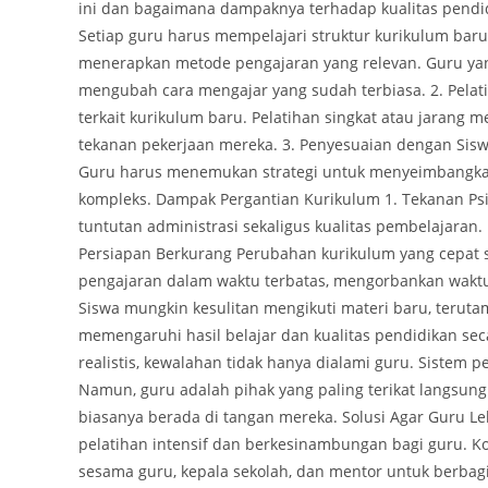
ini dan bagaimana dampaknya terhadap kualitas pendid
Setiap guru harus mempelajari struktur kurikulum bar
menerapkan metode pengajaran yang relevan. Guru ya
mengubah cara mengajar yang sudah terbiasa. 2. Pela
terkait kurikulum baru. Pelatihan singkat atau jarang
tekanan pekerjaan mereka. 3. Penyesuaian dengan Sisw
Guru harus menemukan strategi untuk menyeimbangkan 
kompleks. Dampak Pergantian Kurikulum 1. Tekanan Ps
tuntutan administrasi sekaligus kualitas pembelajaran
Persiapan Berkurang Perubahan kurikulum yang cepat 
pengajaran dalam waktu terbatas, mengorbankan waktu 
Siswa mungkin kesulitan mengikuti materi baru, terutam
memengaruhi hasil belajar dan kualitas pendidikan se
realistis, kewalahan tidak hanya dialami guru. Sistem
Namun, guru adalah pihak yang paling terikat langsun
biasanya berada di tangan mereka. Solusi Agar Guru Leb
pelatihan intensif dan berkesinambungan bagi guru. K
sesama guru, kepala sekolah, dan mentor untuk berbagi s