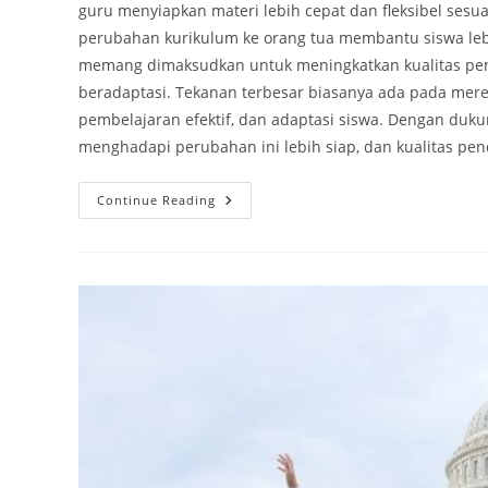
guru menyiapkan materi lebih cepat dan fleksibel sesuai
perubahan kurikulum ke orang tua membantu siswa le
memang dimaksudkan untuk meningkatkan kualitas pendi
beradaptasi. Tekanan terbesar biasanya ada pada mere
pembelajaran efektif, dan adaptasi siswa. Dengan dukun
menghadapi perubahan ini lebih siap, dan kualitas pend
Kurikulum
Continue Reading
Terus
Berganti,
Guru
Terus
Beradaptasi:
Siapa
Yang
Sebenarnya
Kewalahan?