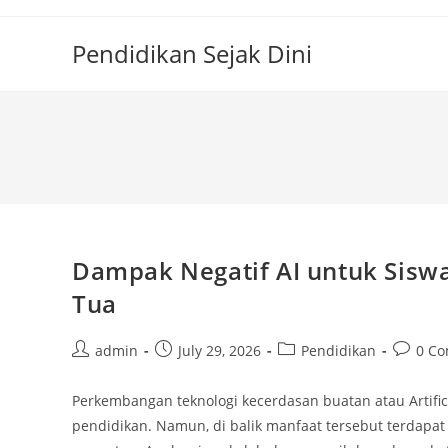
Skip
to
Pendidikan Sejak Dini
content
Dampak Negatif AI untuk Siswa
Tua
Post
Post
Post
Post
admin
July 29, 2026
Pendidikan
0 C
author:
published:
category:
commen
Perkembangan teknologi kecerdasan buatan atau Artifi
pendidikan. Namun, di balik manfaat tersebut terdapat