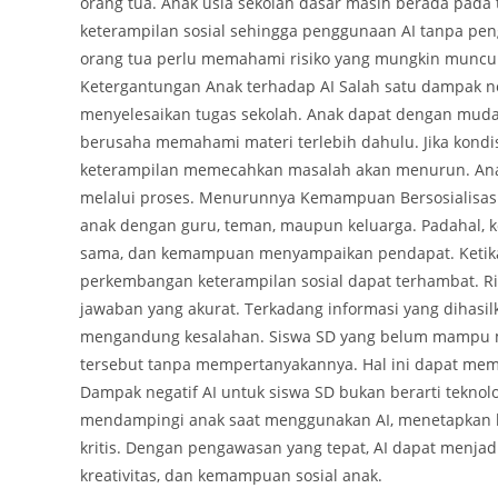
orang tua. Anak usia sekolah dasar masih berada pada
keterampilan sosial sehingga penggunaan AI tanpa pe
orang tua perlu memahami risiko yang mungkin muncul a
Ketergantungan Anak terhadap AI Salah satu dampak n
menyelesaikan tugas sekolah. Anak dapat dengan mu
berusaha memahami materi terlebih dahulu. Jika kondisi 
keterampilan memecahkan masalah akan menurun. Anak 
melalui proses. Menurunnya Kemampuan Bersosialisasi
anak dengan guru, teman, maupun keluarga. Padahal, k
sama, dan kemampuan menyampaikan pendapat. Ketika 
perkembangan keterampilan sosial dapat terhambat. Ris
jawaban yang akurat. Terkadang informasi yang dihasi
mengandung kesalahan. Siswa SD yang belum mampu me
tersebut tanpa mempertanyakannya. Hal ini dapat me
Dampak negatif AI untuk siswa SD bukan berarti teknolo
mendampingi anak saat menggunakan AI, menetapkan b
kritis. Dengan pengawasan yang tepat, AI dapat menja
kreativitas, dan kemampuan sosial anak.