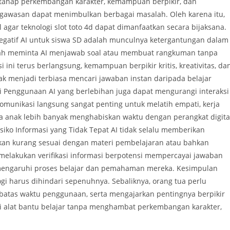
 tahap perkembangan karakter, kemampuan berpikir, dan
ngawasan dapat menimbulkan berbagai masalah. Oleh karena itu,
gar teknologi slot toto 4d dapat dimanfaatkan secara bijaksana.
egatif AI untuk siswa SD adalah munculnya ketergantungan dalam
dah meminta AI menjawab soal atau membuat rangkuman tanpa
ini terus berlangsung, kemampuan berpikir kritis, kreativitas, da
menjadi terbiasa mencari jawaban instan daripada belajar
 Penggunaan AI yang berlebihan juga dapat mengurangi interaksi
omunikasi langsung sangat penting untuk melatih empati, kerja
anak lebih banyak menghabiskan waktu dengan perangkat digital
iko Informasi yang Tidak Tepat AI tidak selalu memberikan
lkan kurang sesuai dengan materi pembelajaran atau bahkan
lakukan verifikasi informasi berpotensi mempercayai jawaban
mengaruhi proses belajar dan pemahaman mereka. Kesimpulan
gi harus dihindari sepenuhnya. Sebaliknya, orang tua perlu
atas waktu penggunaan, serta mengajarkan pentingnya berpikir
di alat bantu belajar tanpa menghambat perkembangan karakter,