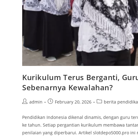
Kurikulum Terus Berganti, Gur
Sebenarnya Kewalahan?
Post
Post
Post
admin
February 20, 2026
berita pendidik
author:
published:
category:
Pendidikan Indonesia dikenal dinamis, dengan guru te
ke tahun. Setiap pergantian kurikulum membawa tanta
penilaian yang diperbarui. Artikel slotdepo5000.pro 