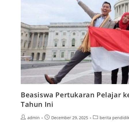
Beasiswa Pertukaran Pelajar k
Tahun Ini
Post
Post
Post
admin
December 29, 2025
berita pendidi
author:
published:
category: