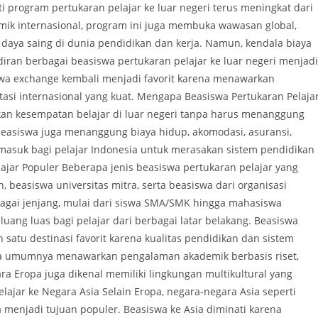
 program pertukaran pelajar ke luar negeri terus meningkat dari
ik internasional, program ini juga membuka wawasan global,
 daya saing di dunia pendidikan dan kerja. Namun, kendala biaya
diran berbagai beasiswa pertukaran pelajar ke luar negeri menjadi
iswa exchange kembali menjadi favorit karena menawarkan
tasi internasional yang kuat. Mengapa Beasiswa Pertukaran Pelaja
kan kesempatan belajar di luar negeri tanpa harus menanggung
beasiswa juga menanggung biaya hidup, akomodasi, asuransi,
 masuk bagi pelajar Indonesia untuk merasakan sistem pendidikan
ajar Populer Beberapa jenis beasiswa pertukaran pelajar yang
, beasiswa universitas mitra, serta beasiswa dari organisasi
bagai jenjang, mulai dari siswa SMA/SMK hingga mahasiswa
ang luas bagi pelajar dari berbagai latar belakang. Beasiswa
 satu destinasi favorit karena kualitas pendidikan dan sistem
pa umumnya menawarkan pengalaman akademik berbasis riset,
gara Eropa juga dikenal memiliki lingkungan multikultural yang
jar ke Negara Asia Selain Eropa, negara-negara Asia seperti
a menjadi tujuan populer. Beasiswa ke Asia diminati karena