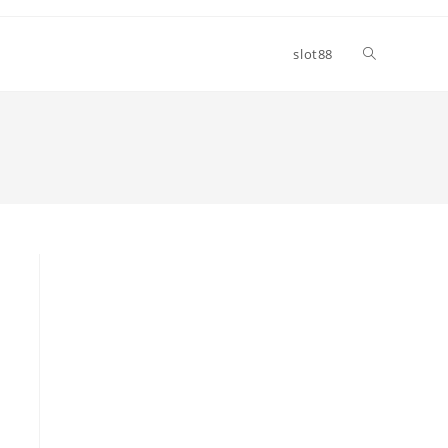
Toggle
slot88
website
search