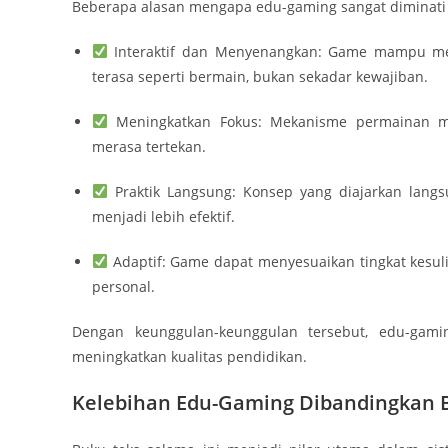
Beberapa alasan mengapa edu-gaming sangat diminati a
Interaktif dan Menyenangkan: Game mampu men
terasa seperti bermain, bukan sekadar kewajiban.
Meningkatkan Fokus: Mekanisme permainan me
merasa tertekan.
Praktik Langsung: Konsep yang diajarkan lang
menjadi lebih efektif.
Adaptif: Game dapat menyesuaikan tingkat kesuli
personal.
Dengan keunggulan-keunggulan tersebut, edu-gamin
meningkatkan kualitas pendidikan.
Kelebihan Edu-Gaming Dibandingkan 