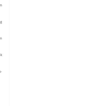
um
ng
an
uk
u-