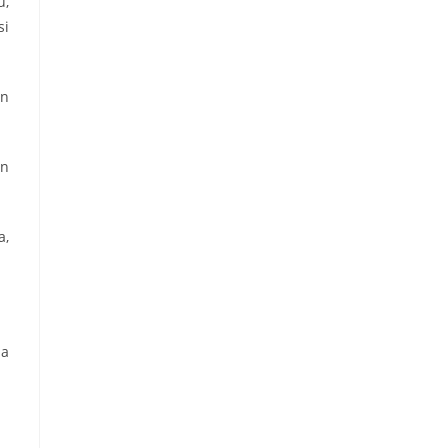
u,
si
an
an
a,
ma