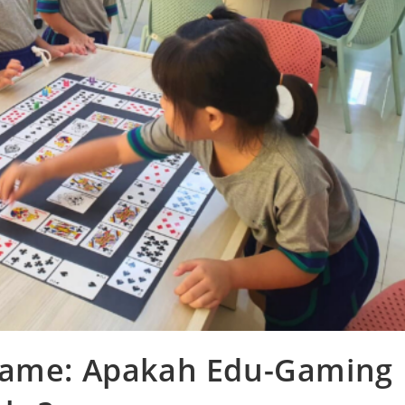
 Game: Apakah Edu-Gaming