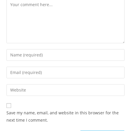
Comment
Enter
your
name
Enter
or
your
username
email
Enter
to
address
your
comment
to
website
comment
URL
Save my name, email, and website in this browser for the
(optional)
next time I comment.