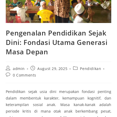
Pengenalan Pendidikan Sejak
Dini: Fondasi Utama Generasi
Masa Depan
Post
Post
Post
admin
August 29, 2025
Pendidikan
author:
published:
category:
Post
0 Comments
comments:
Pendidikan sejak usia dini merupakan fondasi penting
dalam membentuk karakter, kemampuan kognitif, dan
keterampilan sosial anak. Masa kanak-kanak adalah
periode kritis di mana otak anak berkembang pesat,