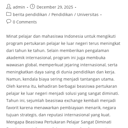
Post
Post
admin
December 29, 2025
author:
published:
Post
berita pendidikan
/
Pendidikan
/
Universitas
category:
Post
0 Comments
comments:
Minat pelajar dan mahasiswa Indonesia untuk mengikuti
program pertukaran pelajar ke luar negeri terus meningkat
dari tahun ke tahun. Selain memberikan pengalaman
akademik internasional, program ini juga membuka
wawasan global, memperkuat jejaring internasional, serta
meningkatkan daya saing di dunia pendidikan dan kerja.
Namun, kendala biaya sering menjadi tantangan utama.
Oleh karena itu, kehadiran berbagai beasiswa pertukaran
pelajar ke luar negeri menjadi solusi yang sangat diminati.
Tahun ini, sejumlah beasiswa exchange kembali menjadi
favorit karena menawarkan pembiayaan menarik, negara
tujuan strategis, dan reputasi internasional yang kuat.
Mengapa Beasiswa Pertukaran Pelajar Sangat Diminati