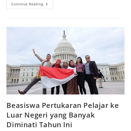
Kurikulum
Continue Reading
Terus
Berganti,
Guru
Terus
Beradaptasi:
Siapa
Yang
Sebenarnya
Kewalahan?
Beasiswa Pertukaran Pelajar ke
Luar Negeri yang Banyak
Diminati Tahun Ini