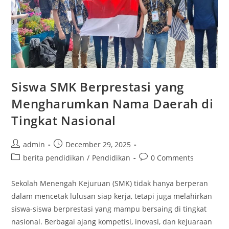
Siswa SMK Berprestasi yang
Mengharumkan Nama Daerah di
Tingkat Nasional
Post
Post
admin
December 29, 2025
author:
published:
Post
Post
berita pendidikan
/
Pendidikan
0 Comments
category:
comments:
Sekolah Menengah Kejuruan (SMK) tidak hanya berperan
dalam mencetak lulusan siap kerja, tetapi juga melahirkan
siswa-siswa berprestasi yang mampu bersaing di tingkat
nasional. Berbagai ajang kompetisi, inovasi, dan kejuaraan