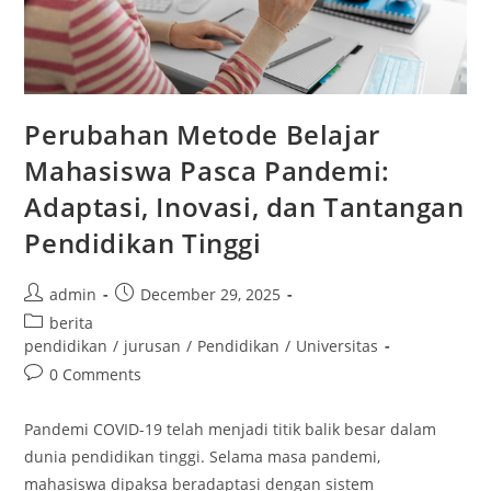
Perubahan Metode Belajar
Mahasiswa Pasca Pandemi:
Adaptasi, Inovasi, dan Tantangan
Pendidikan Tinggi
Post
Post
admin
December 29, 2025
author:
published:
Post
berita
category:
pendidikan
/
jurusan
/
Pendidikan
/
Universitas
Post
0 Comments
comments:
Pandemi COVID-19 telah menjadi titik balik besar dalam
dunia pendidikan tinggi. Selama masa pandemi,
mahasiswa dipaksa beradaptasi dengan sistem