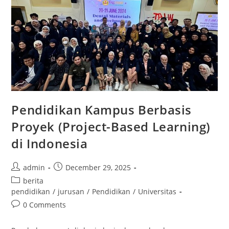
Waste
Campus
Pendidikan Kampus Berbasis
Proyek (Project-Based Learning)
di Indonesia
Post
Post
admin
December 29, 2025
author:
published:
Post
berita
category:
pendidikan
/
jurusan
/
Pendidikan
/
Universitas
Post
0 Comments
comments: