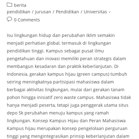
author:
published:
Post
berita
category:
pendidikan
/
jurusan
/
Pendidikan
/
Universitas
Post
0 Comments
comments:
Isu lingkungan hidup dan perubahan iklim semakin
menjadi perhatian global, termasuk di lingkungan
pendidikan tinggi. Kampus sebagai pusat ilmu
pengetahuan dan inovasi memiliki peran strategis dalam
membangun kesadaran dan praktik keberlanjutan. Di
Indonesia, gerakan kampus hijau (green campus) tumbuh
seiring meningkatnya partisipasi mahasiswa dalam
berbagai aktivitas lingkungan, mulai dari gerakan tanam
pohon hingga inisiatif zero waste campus. Mahasiswa tidak
hanya menjadi peserta, tetapi juga penggerak utama situs
depo 5k perubahan menuju kampus yang ramah
lingkungan. Konsep Kampus Hijau dan Peran Mahasiswa
Kampus hijau merupakan konsep pengelolaan perguruan
tinggi yang mengintegrasikan prinsip keberlanjutan dalam