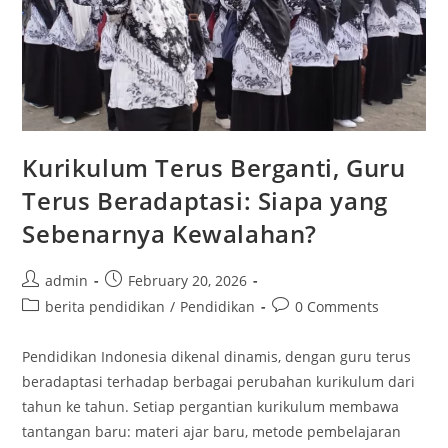
Kurikulum Terus Berganti, Guru
Terus Beradaptasi: Siapa yang
Sebenarnya Kewalahan?
Post
Post
admin
February 20, 2026
author:
published:
Post
Post
berita pendidikan
/
Pendidikan
0 Comments
category:
comments:
Pendidikan Indonesia dikenal dinamis, dengan guru terus
beradaptasi terhadap berbagai perubahan kurikulum dari
tahun ke tahun. Setiap pergantian kurikulum membawa
tantangan baru: materi ajar baru, metode pembelajaran