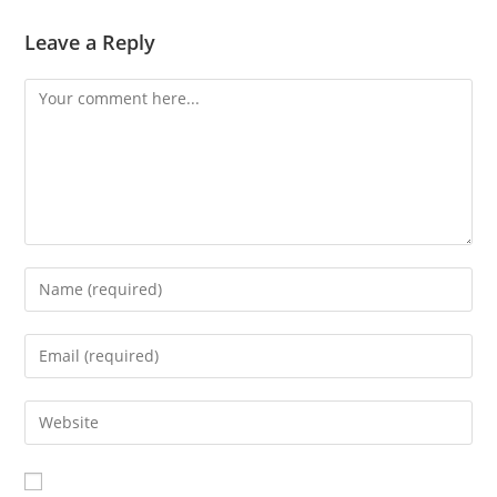
Leave a Reply
Comment
Enter
your
name
Enter
or
your
username
email
Enter
to
address
your
comment
to
website
comment
URL