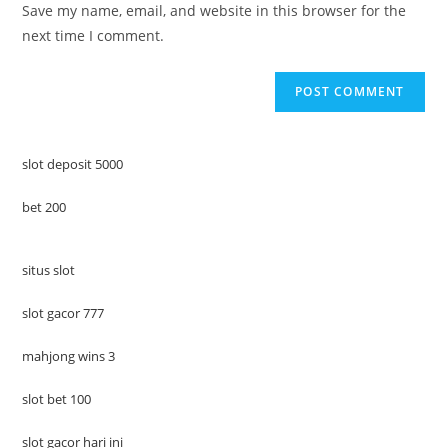
Save my name, email, and website in this browser for the
(optional)
next time I comment.
slot deposit 5000
bet 200
situs slot
slot gacor 777
mahjong wins 3
slot bet 100
slot gacor hari ini