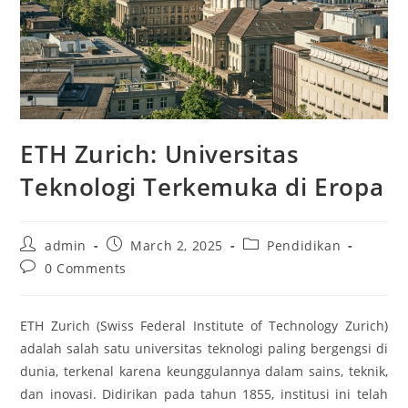
ETH Zurich: Universitas
Teknologi Terkemuka di Eropa
Post
Post
Post
admin
March 2, 2025
Pendidikan
author:
published:
category:
Post
0 Comments
comments:
ETH Zurich (Swiss Federal Institute of Technology Zurich)
adalah salah satu universitas teknologi paling bergengsi di
dunia, terkenal karena keunggulannya dalam sains, teknik,
dan inovasi. Didirikan pada tahun 1855, institusi ini telah