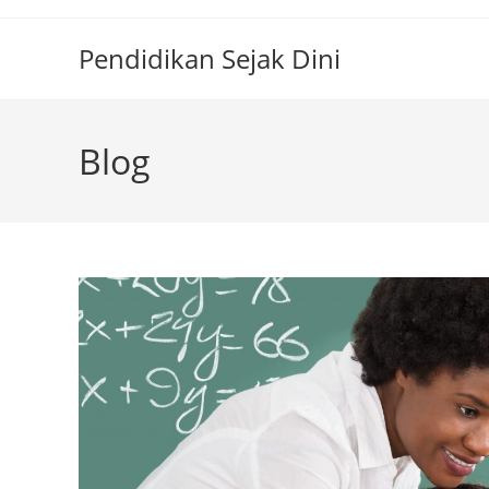
Skip
to
Pendidikan Sejak Dini
content
Blog