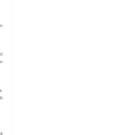
an
el
an
a.
di
uk