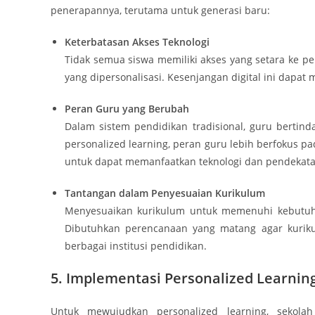
penerapannya, terutama untuk generasi baru:
Keterbatasan Akses Teknologi
Tidak semua siswa memiliki akses yang setara ke p
yang dipersonalisasi. Kesenjangan digital ini dapa
Peran Guru yang Berubah
Dalam sistem pendidikan tradisional, guru bertin
personalized learning, peran guru lebih berfokus pa
untuk dapat memanfaatkan teknologi dan pendekatan 
Tantangan dalam Penyesuaian Kurikulum
Menyesuaikan kurikulum untuk memenuhi kebutuh
Dibutuhkan perencanaan yang matang agar kuriku
berbagai institusi pendidikan.
5. Implementasi Personalized Learning
Untuk mewujudkan personalized learning, sekola