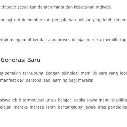
 dapat disesuaikan dengan minat dan kebutuhan individu.
knologi untuk memberikan pengalaman belajar yang lebih dinam
ntuk mengambil kendali atas proses belajar mereka, memilih top
i Generasi Baru
g semakin terhubung dengan teknologi memiliki cara yang leb
a manfaat dari personalized learning bagi mereka:
swa lebih termotivasi untuk belajar. Ketika siswa memiliki pilih
ajar, mereka merasa lebih bertanggung jawab atas pendidik