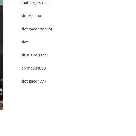
mahjong wins 3
slot bet 100
slot gacor hari ini
slot
situs slot gacor
olympus1000
slot gacor 777