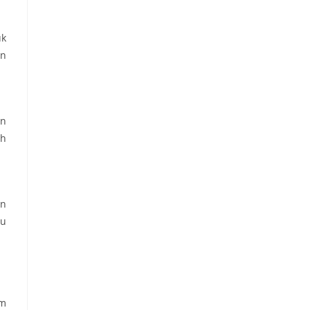
uk
an
an
eh
an
ru
am