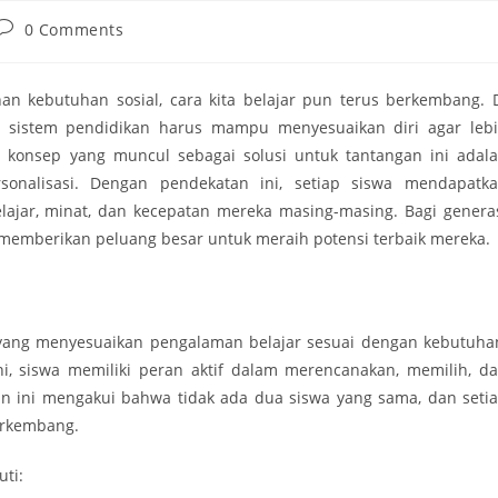
Post
0 Comments
comments:
n kebutuhan sosial, cara kita belajar pun terus berkembang. 
 sistem pendidikan harus mampu menyesuaikan diri agar leb
 konsep yang muncul sebagai solusi untuk tantangan ini adal
onalisasi. Dengan pendekatan ini, setiap siswa mendapatk
ajar, minat, dan kecepatan mereka masing-masing. Bagi genera
g memberikan peluang besar untuk meraih potensi terbaik mereka.
 yang menyesuaikan pengalaman belajar sesuai dengan kebutuha
, siswa memiliki peran aktif dalam merencanakan, memilih, d
n ini mengakui bahwa tidak ada dua siswa yang sama, dan seti
erkembang.
uti: