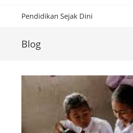
Skip
to
Pendidikan Sejak Dini
content
Blog