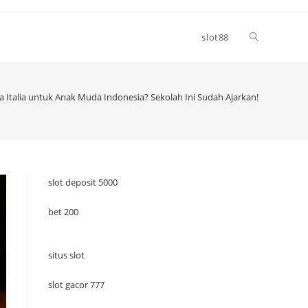
Toggle
slot88
website
 Italia untuk Anak Muda Indonesia? Sekolah Ini Sudah Ajarkan!
search
slot deposit 5000
bet 200
situs slot
slot gacor 777