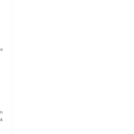
to
in
ak