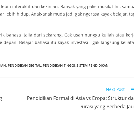
lebih interaktif dan kekinian. Banyak yang pake musik, film, samp
jar lebih hidup. Anak-anak muda jadi gak ngerasa kayak belajar, ta
rik bahasa Italia dari sekarang. Gak usah nunggu kuliah atau kerj
 depan. Belajar bahasa itu kayak investasi—gak langsung keliat
KAN
,
PENDIDIKAN DIGITAL
,
PENDIDIKAN TINGGI
,
SISTEM PENDIDIKAN
Next Post
g
Pendidikan Formal di Asia vs Eropa: Struktur d
Durasi yang Berbeda Ja