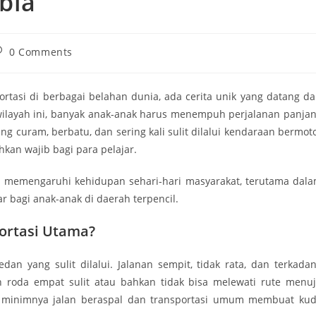
bia
ost
0 Comments
omments:
ortasi di berbagai belahan dunia, ada cerita unik yang datang da
ilayah ini, banyak anak-anak harus menempuh perjalanan panja
ang curam, berbatu, dan sering kali sulit dilalui kendaraan bermot
kan wajib bagi para pelajar.
s memengaruhi kehidupan sehari-hari masyarakat, terutama dal
 bagi anak-anak di daerah terpencil.
ortasi Utama?
an yang sulit dilalui. Jalanan sempit, tidak rata, dan terkada
 roda empat sulit atau bahkan tidak bisa melewati rute menu
erti minimnya jalan beraspal dan transportasi umum membuat ku