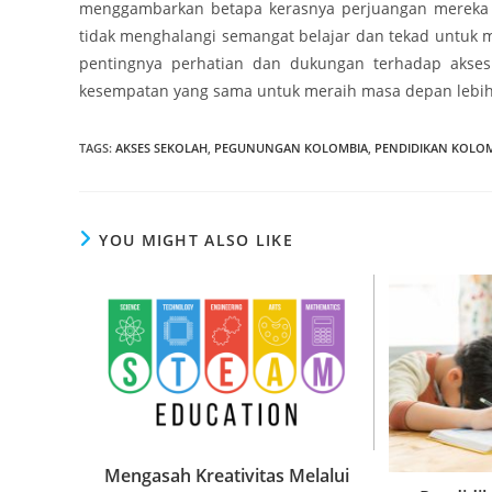
menggambarkan betapa kerasnya perjuangan mereka 
tidak menghalangi semangat belajar dan tekad untuk me
pentingnya perhatian dan dukungan terhadap akses
kesempatan yang sama untuk meraih masa depan lebih
TAGS
:
AKSES SEKOLAH
,
PEGUNUNGAN KOLOMBIA
,
PENDIDIKAN KOLO
YOU MIGHT ALSO LIKE
Mengasah Kreativitas Melalui