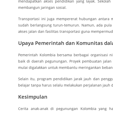
mendapatkan akses pendidikan yang layak. Sekolah
membangun jaringan sosial.
Transportasi ini juga mempererat hubungan antara m
sudah berlangsung turun-temurun. Namun, ada pula u
akses jalan dan fasilitas transportasi guna mempermud
Upaya Pemerintah dan Komunitas dal
Pemerintah Kolombia bersama berbagai organisasi ni
baik di daerah pegunungan. Proyek pembuatan jalan se
mulai digalakkan untuk membantu meringankan beban p
Selain itu, program pendidikan jarak jauh dan pengg
belajar tanpa harus selalu melakukan perjalanan jauh d
Kesimpulan
Cerita anak-anak di pegunungan Kolombia yang ha