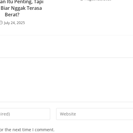
an Itu Penting, Tapi
Biar Nggak Terasa
Berat?
July 24, 2025
Enter
your
website
or the next time I comment.