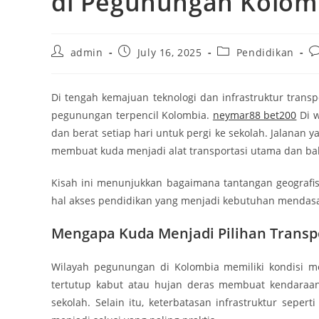
di Pegunungan Kolom
Post
Post
Post
P
admin
July 16, 2025
Pendidikan
author:
published:
category:
c
Di tengah kemajuan teknologi dan infrastruktur transp
pegunungan terpencil Kolombia.
neymar88 bet200
Di w
dan berat setiap hari untuk pergi ke sekolah. Jalanan y
membuat kuda menjadi alat transportasi utama dan bah
Kisah ini menunjukkan bagaimana tantangan geografi
hal akses pendidikan yang menjadi kebutuhan mendasar
Mengapa Kuda Menjadi Pilihan Transp
Wilayah pegunungan di Kolombia memiliki kondisi med
tertutup kabut atau hujan deras membuat kendaraan
sekolah. Selain itu, keterbatasan infrastruktur sep