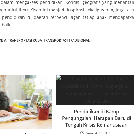
dalam mengakses pendidikan. Kondisi geografis yang menanta
nuntut ilmu. Kisah ini menjadi inspirasi sekaligus pengingat ak
 pendidikan di daerah terpencil agar setiap anak mendapatk
 baik.
MBIA
,
TRANSPORTASI KUDA
,
TRANSPORTASI TRADISIONAL
Pendidikan di Kamp
Pengungsian: Harapan Baru di
Tengah Krisis Kemanusiaan
August 23, 2025