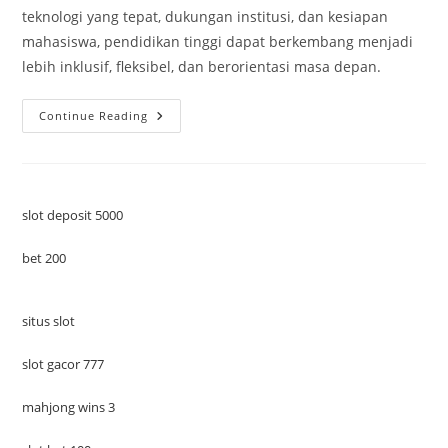
teknologi yang tepat, dukungan institusi, dan kesiapan
mahasiswa, pendidikan tinggi dapat berkembang menjadi
lebih inklusif, fleksibel, dan berorientasi masa depan.
Perubahan
Continue Reading
Metode
Belajar
Mahasiswa
Pasca
Pandemi:
Adaptasi,
Inovasi,
slot deposit 5000
Dan
Tantangan
Pendidikan
bet 200
Tinggi
situs slot
slot gacor 777
mahjong wins 3