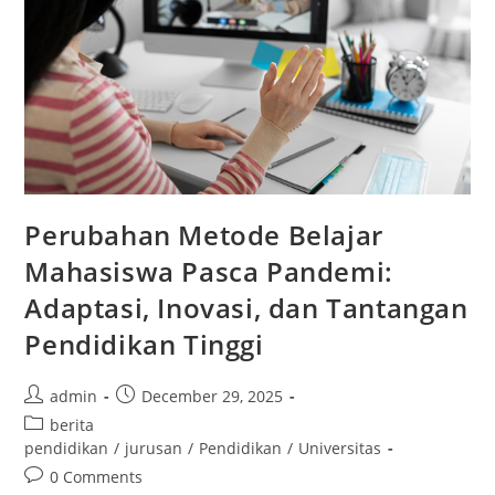
Perubahan Metode Belajar
Mahasiswa Pasca Pandemi:
Adaptasi, Inovasi, dan Tantangan
Pendidikan Tinggi
Post
Post
admin
December 29, 2025
author:
published:
Post
berita
category:
pendidikan
/
jurusan
/
Pendidikan
/
Universitas
Post
0 Comments