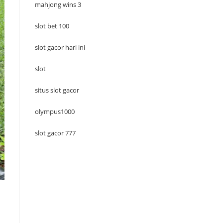
mahjong wins 3
slot bet 100
slot gacor hari ini
slot
situs slot gacor
olympus1000
slot gacor 777