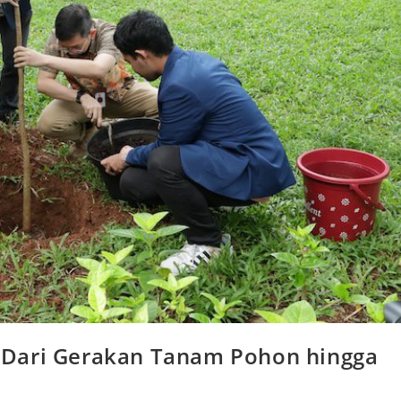
 Dari Gerakan Tanam Pohon hingga