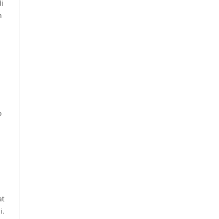
i
n
o
at
i.