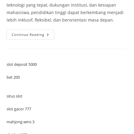
teknologi yang tepat, dukungan institusi, dan kesiapan
mahasiswa, pendidikan tinggi dapat berkembang menjadi
lebih inklusif, fleksibel, dan berorientasi masa depan.
Perubahan
Continue Reading
Metode
Belajar
Mahasiswa
Pasca
Pandemi:
Adaptasi,
Inovasi,
slot deposit 5000
Dan
Tantangan
Pendidikan
bet 200
Tinggi
situs slot
slot gacor 777
mahjong wins 3