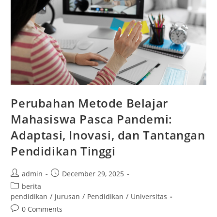
Perubahan Metode Belajar
Mahasiswa Pasca Pandemi:
Adaptasi, Inovasi, dan Tantangan
Pendidikan Tinggi
Post
Post
admin
December 29, 2025
author:
published:
Post
berita
category:
pendidikan
/
jurusan
/
Pendidikan
/
Universitas
Post
0 Comments