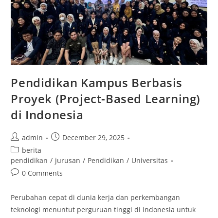
Pendidikan Kampus Berbasis
Proyek (Project-Based Learning)
di Indonesia
Post
Post
admin
December 29, 2025
author:
published:
Post
berita
category:
pendidikan
/
jurusan
/
Pendidikan
/
Universitas
Post
0 Comments
comments:
Perubahan cepat di dunia kerja dan perkembangan
teknologi menuntut perguruan tinggi di Indonesia untuk