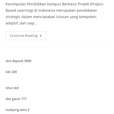
Kesimpulan Pendidikan Kampus Berbasis Proyek (Project-
Based Learning) di Indonesia merupakan pendekatan
strategis dalam menciptakan lulusan yang kompeten,
adaptif, dan siap…
Pendidikan
Continue Reading
Kampus
Berbasis
Proyek
(Project-
Based
Learning)
Di
slot deposit 5000
Indonesia
bet 200
situs slot
slot gacor 777
mahjong wins 3