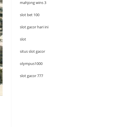
mahjong wins 3
slot bet 100
slot gacor hari ini
slot
situs slot gacor
olympus1000
slot gacor 777