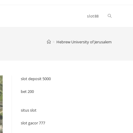
Toggle
slot88
website
>
Hebrew University of Jerusalem
search
slot deposit 5000
bet 200
situs slot
slot gacor 777