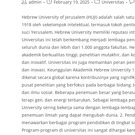
Post
Post
Post
Po
admin
February 19, 2025
Universitas
author:
published:
category:
co
Hebrew University of Jerusalem (HUJI) adalah salah satu 
1918 oleh sekelompok intelektual, termasuk tokoh penti
suci Yerusalem, Hebrew University memiliki reputasi in
Universitas ini telah berkembang menjadi lembaga pen
seluruh dunia dan lebih dari 1.000 anggota fakultas. 
akademik berkualitas tinggi, penelitian mutakhir, dan
dan inovatif. Universitas ini juga memainkan peran pe
dan inovasi. Keunggulan Akademik Hebrew University 1.
dikenal secara global karena kontribusinya yang signifik
pusat penelitian yang berfokus pada berbagai bidang, te
dan ilmu sosial. Beberapa penemuan besar yang berasal
terapi gen, dan energi terbarukan. Sebagai lembaga p
University sering bekerja sama dengan lembaga-lembag
penemuan ilmiah yang dapat mengubah dunia. 2. Pendi
menawarkan berbagai program pendidikan di tingkat sar
Program-program di universitas ini sangat dihargai kar