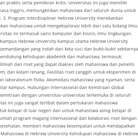
praktis serta pemikiran kritis. Universitas ini juga memiliki
hasa Inggris, memungkinkan mahasiswa dari seluruh dunia untuk
ael. 3. Program Interdisipliner Hebrew University menekankan
nkan mahasiswa untuk mengeksplorasi lebih dari satu bidang ilmu
rsitas ini termasuk sains komputer dan bisnis, ilmu lingkungan,
tas Kampus Hebrew University Kampus utama Hebrew University
pemandangan yang indah dari kota suci dan bukit-bukit sekitarnya
g mendukung kehidupan akademik dan mahasiswa, termasuk:
lmiah dan riset yang dapat diakses oleh mahasiswa dan peneliti.
m, dan kolam renang. Fasilitas riset canggih untuk eksperimen di
an laboratorium fisika. Akomodasi mahasiswa yang nyaman, serta
 sekitar kampus. Hubungan Internasional dan Kemitraan Global
 kemitraan dengan universitas-universitas terkemuka di seluruh
itas ini juga sangat terlibat dalam pertukaran mahasiswa
k belajar di luar negeri dan untuk mahasiswa asing belajar di
jumlah program magang internasional dan kolaborasi riset dengan
an kesehatan, memberi mahasiswa kesempatan untuk mendapatkan
n Mahasiswa di Hebrew University Kehidupan mahasiswa di Hebre