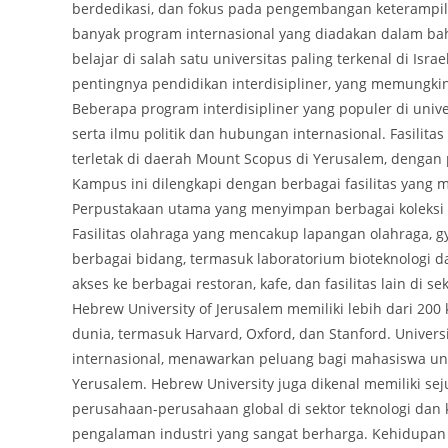
berdedikasi, dan fokus pada pengembangan keterampilan 
banyak program internasional yang diadakan dalam ba
belajar di salah satu universitas paling terkenal di Isr
pentingnya pendidikan interdisipliner, yang memungki
Beberapa program interdisipliner yang populer di unive
serta ilmu politik dan hubungan internasional. Fasili
terletak di daerah Mount Scopus di Yerusalem, dengan 
Kampus ini dilengkapi dengan berbagai fasilitas yan
Perpustakaan utama yang menyimpan berbagai koleksi i
Fasilitas olahraga yang mencakup lapangan olahraga, gy
berbagai bidang, termasuk laboratorium bioteknologi d
akses ke berbagai restoran, kafe, dan fasilitas lain di
Hebrew University of Jerusalem memiliki lebih dari 200
dunia, termasuk Harvard, Oxford, dan Stanford. Univers
internasional, menawarkan peluang bagi mahasiswa untu
Yerusalem. Hebrew University juga dikenal memiliki se
perusahaan-perusahaan global di sektor teknologi d
pengalaman industri yang sangat berharga. Kehidupa