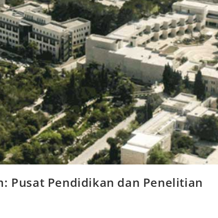
m: Pusat Pendidikan dan Penelitian