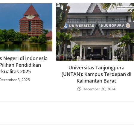
s Negeri di Indonesia
Pilihan Pendidikan
Universitas Tanjungpura
rkualitas 2025
(UNTAN): Kampus Terdepan di
December 3, 2025
Kalimantan Barat
December 20, 2024