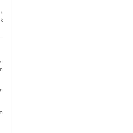
uk
uk
ri
an
an
um