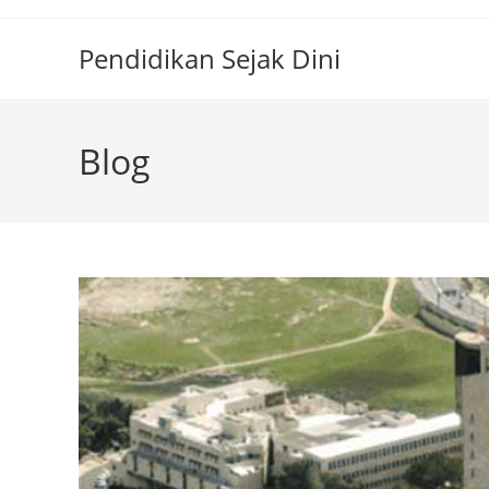
Skip
to
Pendidikan Sejak Dini
content
Blog