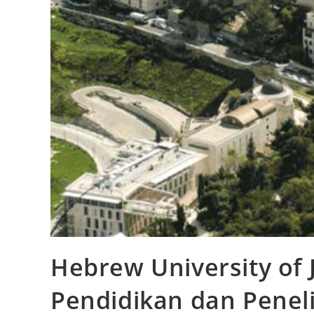
Hebrew University of 
Pendidikan dan Peneli