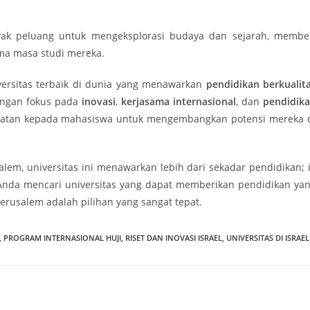
yak peluang untuk mengeksplorasi budaya dan sejarah, membe
a masa studi mereka.
iversitas terbaik di dunia yang menawarkan
pendidikan berkualit
engan fokus pada
inovasi
,
kerjasama internasional
, dan
pendidik
patan kepada mahasiswa untuk mengembangkan potensi mereka 
lem, universitas ini menawarkan lebih dari sekadar pendidikan; 
 Anda mencari universitas yang dapat memberikan pendidikan ya
Jerusalem adalah pilihan yang sangat tepat.
,
PROGRAM INTERNASIONAL HUJI
,
RISET DAN INOVASI ISRAEL
,
UNIVERSITAS DI ISRAEL