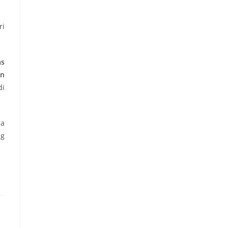
ri
as
an
di
ia
ng