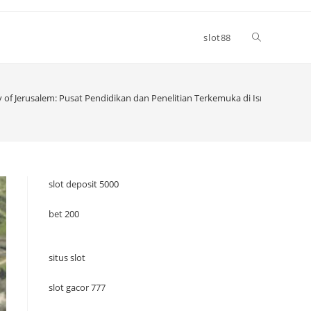
Toggle
slot88
website
 of Jerusalem: Pusat Pendidikan dan Penelitian Terkemuka di Israel
search
slot deposit 5000
bet 200
situs slot
slot gacor 777