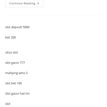
Kurikulum
Continue Reading
Terus
Berganti,
Guru
Terus
Beradaptasi:
Siapa
Yang
slot deposit 5000
Sebenarnya
Kewalahan?
bet 200
situs slot
slot gacor 777
mahjong wins 3
slot bet 100
slot gacor hari ini
slot