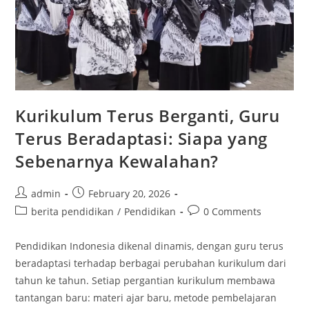
Kurikulum Terus Berganti, Guru
Terus Beradaptasi: Siapa yang
Sebenarnya Kewalahan?
Post
Post
admin
February 20, 2026
author:
published:
Post
Post
berita pendidikan
/
Pendidikan
0 Comments
category:
comments:
Pendidikan Indonesia dikenal dinamis, dengan guru terus
beradaptasi terhadap berbagai perubahan kurikulum dari
tahun ke tahun. Setiap pergantian kurikulum membawa
tantangan baru: materi ajar baru, metode pembelajaran