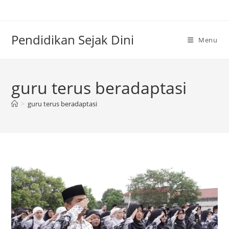
Skip
to
content
Pendidikan Sejak Dini
Menu
guru terus beradaptasi
>
guru terus beradaptasi