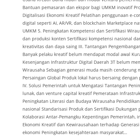
Bantuan pemasaran dan ekspor bagi UMKM inovatif Pro
Digitalisasi Ekonomi Kreatif Pelatihan penggunaan e-co
digital seperti AI, AR/VR, dan blockchain Marketplace nas
UMKM 5. Peningkatan Kompetensi dan Sertifikasi Wirausa
dan produksi konten Sertifikasi kompetensi nasional 
kreativitas dan daya saing III. Tantangan Pengembang
Banyak pelaku kreatif belum mendapat modal awal K
Kesenjangan Infrastruktur Digital Daerah 3T belum memil
Wirausaha Sebagian generasi muda masih cenderung men
Persaingan Global Produk lokal harus bersaing dengan p
IV. Solusi Pemerintah untuk Mengatasi Tantangan Pen
lunak, dan venture capital kreatif Pemerataan Infrastruk
Peningkatan Literasi dan Budaya Wirausaha Pendidikan
nasional Standarisasi Produk dan Sertifikasi Dukungan p
Kolaborasi Antar-Pemangku Kepentingan Pemerintah, ind
Ekonomi Kreatif dan Kewirausahaan terhadap Generasi
ekonomi Peningkatan kesejahteraan masyarakat…