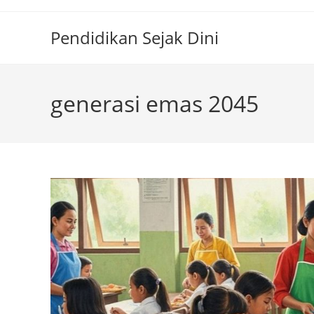
Skip
to
Pendidikan Sejak Dini
content
generasi emas 2045