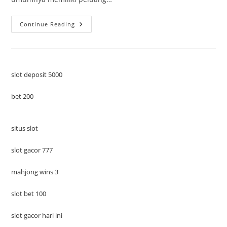
Beasiswa
Continue Reading
Pertukaran
Pelajar
Ke
Luar
Negeri
Yang
Banyak
slot deposit 5000
Diminati
Tahun
Ini
bet 200
situs slot
slot gacor 777
mahjong wins 3
slot bet 100
slot gacor hari ini