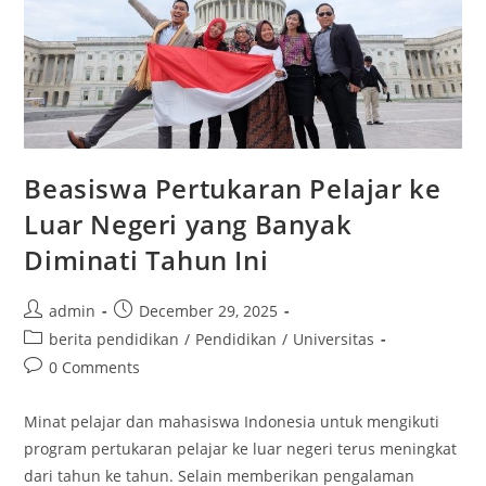
Beasiswa Pertukaran Pelajar ke
Luar Negeri yang Banyak
Diminati Tahun Ini
Post
Post
admin
December 29, 2025
author:
published:
Post
berita pendidikan
/
Pendidikan
/
Universitas
category:
Post
0 Comments
comments:
Minat pelajar dan mahasiswa Indonesia untuk mengikuti
program pertukaran pelajar ke luar negeri terus meningkat
dari tahun ke tahun. Selain memberikan pengalaman