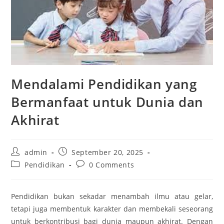
Mendalami Pendidikan yang
Bermanfaat untuk Dunia dan
Akhirat
Post
Post
admin
September 20, 2025
author:
published:
Post
Post
Pendidikan
0 Comments
category:
comments:
Pendidikan bukan sekadar menambah ilmu atau gelar,
tetapi juga membentuk karakter dan membekali seseorang
untuk berkontribusi bagi dunia maupun akhirat. Dengan