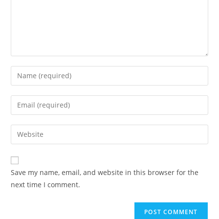
Enter
your
name
Enter
or
your
username
email
Enter
to
address
your
comment
to
website
comment
URL
Save my name, email, and website in this browser for the
(optional)
next time I comment.