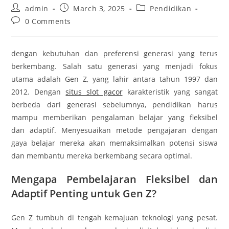
Post
Post
Post
admin
March 3, 2025
Pendidikan
author:
published:
category:
Post
0 Comments
comments:
dengan kebutuhan dan preferensi generasi yang terus
berkembang. Salah satu generasi yang menjadi fokus
utama adalah Gen Z, yang lahir antara tahun 1997 dan
2012. Dengan
situs slot gacor
karakteristik yang sangat
berbeda dari generasi sebelumnya, pendidikan harus
mampu memberikan pengalaman belajar yang fleksibel
dan adaptif. Menyesuaikan metode pengajaran dengan
gaya belajar mereka akan memaksimalkan potensi siswa
dan membantu mereka berkembang secara optimal.
Mengapa Pembelajaran Fleksibel dan
Adaptif Penting untuk Gen Z?
Gen Z tumbuh di tengah kemajuan teknologi yang pesat.