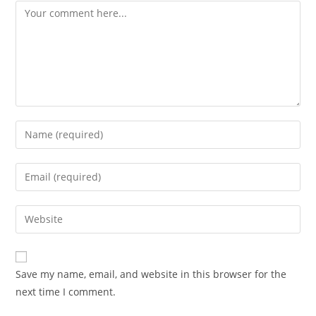
Comment
Enter
your
name
Enter
or
your
username
email
Enter
to
address
your
comment
to
website
comment
URL
Save my name, email, and website in this browser for the
(optional)
next time I comment.