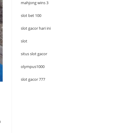
mahjong wins 3
slot bet 100
slot gacor hari ini
slot
situs slot gacor
olympus1000
slot gacor 777
h