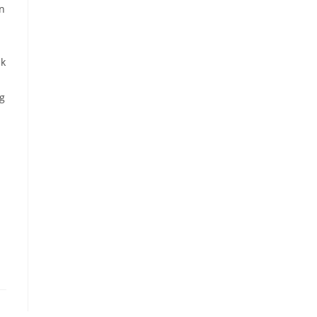
n
ak
g