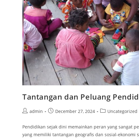
Tantangan dan Peluang Pendidi
Post
Post
Post
admin
December 27, 2024
Uncategorized
author:
published:
category:
Pendidikan sejak dini memainkan peran yang sangat p
yang memiliki tantangan geografis dan sosial-ekonomi se