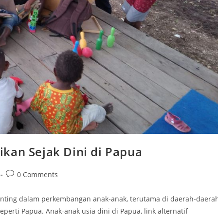
kan Sejak Dini di Papua
Post
0 Comments
comments:
enting dalam perkembangan anak-anak, terutama di daerah-daera
perti Papua. Anak-anak usia dini di Papua, link alternatif