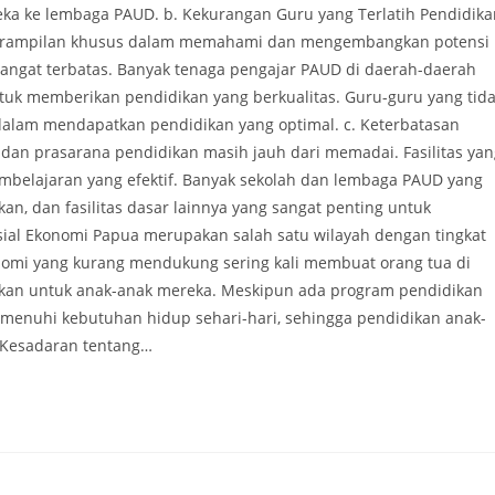
ka ke lembaga PAUD. b. Kekurangan Guru yang Terlatih Pendidika
eterampilan khusus dalam memahami dan mengembangkan potensi
sangat terbatas. Banyak tenaga pengajar PAUD di daerah-daerah
ntuk memberikan pendidikan yang berkualitas. Guru-guru yang tid
alam mendapatkan pendidikan yang optimal. c. Keterbatasan
 dan prasarana pendidikan masih jauh dari memadai. Fasilitas yan
mbelajaran yang efektif. Banyak sekolah dan lembaga PAUD yang
kan, dan fasilitas dasar lainnya yang sangat penting untuk
sial Ekonomi Papua merupakan salah satu wilayah dengan tingkat
konomi yang kurang mendukung sering kali membuat orang tua di
kan untuk anak-anak mereka. Meskipun ada program pendidikan
memenuhi kebutuhan hidup sehari-hari, sehingga pendidikan anak-
a Kesadaran tentang…