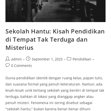
Sekolah Hantu: Kisah Pendidikan
di Tempat Tak Terduga dan
Misterius
Post
Post
Post
admin
September 1, 2025
Pendidikan
author:
published:
category:
Post
0 Comments
comments:
Dunia pendidikan identik dengan ruang kelas, papan tulis,
dan suasana formal yang penuh keteraturan. Namun, ada
kisah-kisah unik tentang sekolah yang berdiri di tempat tak
terduga, bahkan di lokasi yang dianggap angker atau
penuh misteri. Fenomena ini sering disebut sebagai
"sekolah hantu," bukan karena benar-benar dihuni