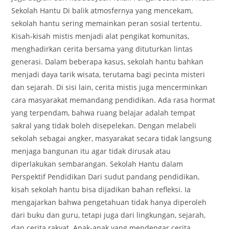
Sekolah Hantu Di balik atmosfernya yang mencekam,
sekolah hantu sering memainkan peran sosial tertentu.
Kisah-kisah mistis menjadi alat pengikat komunitas,
menghadirkan cerita bersama yang dituturkan lintas
generasi. Dalam beberapa kasus, sekolah hantu bahkan
menjadi daya tarik wisata, terutama bagi pecinta misteri
dan sejarah. Di sisi lain, cerita mistis juga mencerminkan
cara masyarakat memandang pendidikan. Ada rasa hormat
yang terpendam, bahwa ruang belajar adalah tempat
sakral yang tidak boleh disepelekan. Dengan melabeli
sekolah sebagai angker, masyarakat secara tidak langsung
menjaga bangunan itu agar tidak dirusak atau
diperlakukan sembarangan. Sekolah Hantu dalam
Perspektif Pendidikan Dari sudut pandang pendidikan,
kisah sekolah hantu bisa dijadikan bahan refleksi. Ia
mengajarkan bahwa pengetahuan tidak hanya diperoleh
dari buku dan guru, tetapi juga dari lingkungan, sejarah,
dan cerita rakyat. Anak-anak yang mendengar cerita