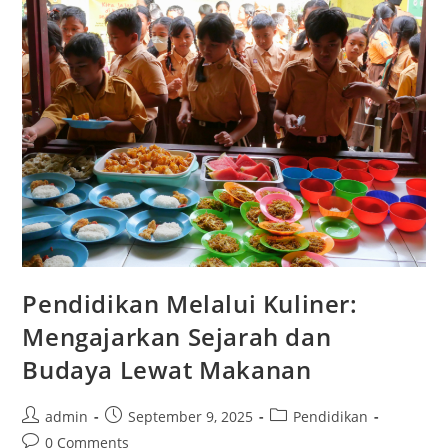
Pendidikan Melalui Kuliner:
Mengajarkan Sejarah dan
Budaya Lewat Makanan
Post
Post
Post
admin
September 9, 2025
Pendidikan
author:
published:
category:
Post
0 Comments