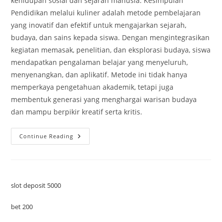
kehidupan sosial dan sejarah manusia. Kesimpulan
Pendidikan melalui kuliner adalah metode pembelajaran
yang inovatif dan efektif untuk mengajarkan sejarah,
budaya, dan sains kepada siswa. Dengan mengintegrasikan
kegiatan memasak, penelitian, dan eksplorasi budaya, siswa
mendapatkan pengalaman belajar yang menyeluruh,
menyenangkan, dan aplikatif. Metode ini tidak hanya
memperkaya pengetahuan akademik, tetapi juga
membentuk generasi yang menghargai warisan budaya
dan mampu berpikir kreatif serta kritis.
Pendidikan
Continue Reading
Melalui
Kuliner:
Mengajarkan
Sejarah
Dan
Budaya
Lewat
slot deposit 5000
Makanan
bet 200