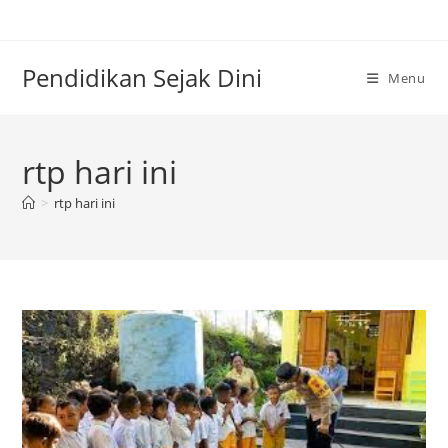
Skip
to
content
Pendidikan Sejak Dini
Menu
rtp hari ini
>
rtp hari ini