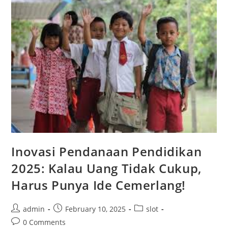
Jarang
Yang
Sukses?
Inovasi Pendanaan Pendidikan
2025: Kalau Uang Tidak Cukup,
Harus Punya Ide Cemerlang!
Post
Post
Post
admin
February 10, 2025
slot
author:
published:
category:
Post
0 Comments