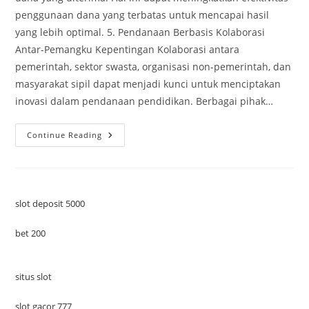
penggunaan dana yang terbatas untuk mencapai hasil
yang lebih optimal. 5. Pendanaan Berbasis Kolaborasi
Antar-Pemangku Kepentingan Kolaborasi antara
pemerintah, sektor swasta, organisasi non-pemerintah, dan
masyarakat sipil dapat menjadi kunci untuk menciptakan
inovasi dalam pendanaan pendidikan. Berbagai pihak…
Inovasi
Continue Reading
Pendanaan
Pendidikan
2025:
Kalau
Uang
Tidak
Cukup,
slot deposit 5000
Harus
Punya
Ide
bet 200
Cemerlang!
situs slot
slot gacor 777