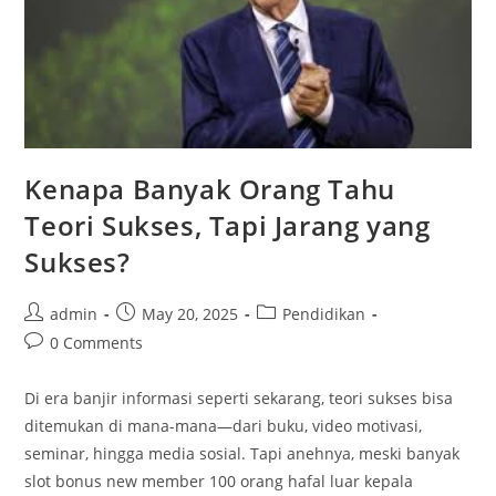
Kenapa Banyak Orang Tahu
Teori Sukses, Tapi Jarang yang
Sukses?
Post
Post
Post
admin
May 20, 2025
Pendidikan
author:
published:
category:
Post
0 Comments
comments:
Di era banjir informasi seperti sekarang, teori sukses bisa
ditemukan di mana-mana—dari buku, video motivasi,
seminar, hingga media sosial. Tapi anehnya, meski banyak
slot bonus new member 100 orang hafal luar kepala