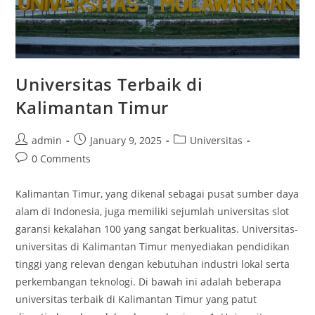
Universitas Terbaik di
Kalimantan Timur
Post
Post
Post
admin
January 9, 2025
Universitas
author:
published:
category:
Post
0 Comments
comments:
Kalimantan Timur, yang dikenal sebagai pusat sumber daya
alam di Indonesia, juga memiliki sejumlah universitas slot
garansi kekalahan 100 yang sangat berkualitas. Universitas-
universitas di Kalimantan Timur menyediakan pendidikan
tinggi yang relevan dengan kebutuhan industri lokal serta
perkembangan teknologi. Di bawah ini adalah beberapa
universitas terbaik di Kalimantan Timur yang patut