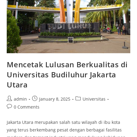
Mencetak Lulusan Berkualitas di
Universitas Budiluhur Jakarta
Utara
Post
Post
Post
admin
January 8, 2025
Universitas
author:
published:
category:
Post
0 Comments
comments:
Jakarta Utara merupakan salah satu wilayah di ibu kota
yang terus berkembang pesat dengan berbagai fasilitas