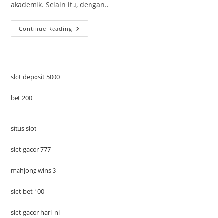
akademik. Selain itu, dengan…
Mencetak
Continue Reading
Lulusan
Berkualitas
Di
Universitas
Budiluhur
Jakarta
Utara
slot deposit 5000
bet 200
situs slot
slot gacor 777
mahjong wins 3
slot bet 100
slot gacor hari ini