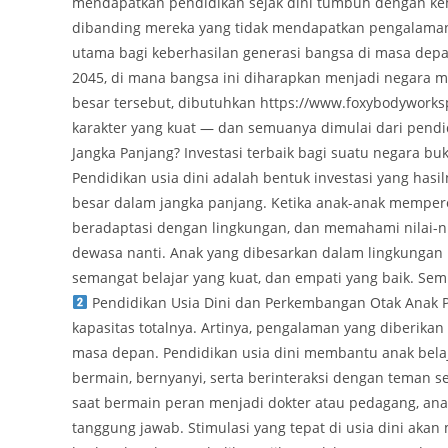
mendapatkan pendidikan sejak dini tumbuh dengan kem
dibanding mereka yang tidak mendapatkan pengalaman s
utama bagi keberhasilan generasi bangsa di masa depa
2045, di mana bangsa ini diharapkan menjadi negara m
besar tersebut, dibutuhkan https://www.foxybodyworkspa
karakter yang kuat — dan semuanya dimulai dari pendid
Jangka Panjang? Investasi terbaik bagi suatu negara bu
Pendidikan usia dini adalah bentuk investasi yang has
besar dalam jangka panjang. Ketika anak-anak memperole
beradaptasi dengan lingkungan, dan memahami nilai-nil
dewasa nanti. Anak yang dibesarkan dalam lingkungan p
semangat belajar yang kuat, dan empati yang baik. Se
Pendidikan Usia Dini dan Perkembangan Otak Anak P
kapasitas totalnya. Artinya, pengalaman yang diberik
masa depan. Pendidikan usia dini membantu anak belaj
bermain, bernyanyi, serta berinteraksi dengan teman s
saat bermain peran menjadi dokter atau pedagang, anak
tanggung jawab. Stimulasi yang tepat di usia dini ak