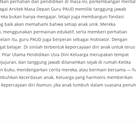
patkan perhatian dan pendidikan di masa ini, perkembangan mental
gai Arsitek Masa Depan Guru PAUD memiliki tanggung jawab
eka bukan hanya mengajar, tetapi juga membangun fondasi
 yang baik akan memahami bahwa setiap anak unik. Mereka
, menggunakan permainan edukatif, serta memberi perhatian
lain itu, guru PAUD juga berperan sebagai motivator. Dengan
 belajar. Di sinilah terbentuk kepercayaan diri anak untuk terus
 Pilar Utama Pendidikan Usia Dini Keluarga merupakan tempat
, kejujuran, dan tanggung jawab ditanamkan sejak di rumah.Ketika
an buku, mendengarkan cerita mereka, atau bermain bersama — h
umbuhkan kecerdasan anak. Keluarga yang harmonis memberikan
kepercayaan diri.Namun, jika anak tumbuh dalam suasana penuh