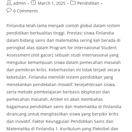
Post
Post
Post
admin
March 1, 2025
Pendidikan
author:
published:
category:
Post
0 Comments
comments:
Finlandia telah lama menjadi contoh global dalam sistem
pendidikan berkualitas tinggi. Prestasi siswa Finlandia
dalam bidang sains dan matematika sering kali berada di
peringkat atas dalam Program for International Student
Assessment (slot gacor), sebuah studi internasional yang
mengukur kemampuan siswa dalam pemecahan masalah
dan pemikiran kritis. Keberhasilan ini tidak terjadi secara
kebetulan. Finlandia memiliki sistem pendidikan yang
menekankan pendekatan inovatif, kesejahteraan siswa,
serta metode pembelajaran berbasis eksplorasi dan
pemecahan masalah. Artikel ini akan membahas
bagaimana pendidikan sains dan matematika di Finlandia
dirancang untuk menghasilkan siswa yang berpikir kritis
dan inovatif. Faktor Keunggulan Pendidikan Sains dan
Matematika di Finlandia 1. Kurikulum yang Fleksibel dan