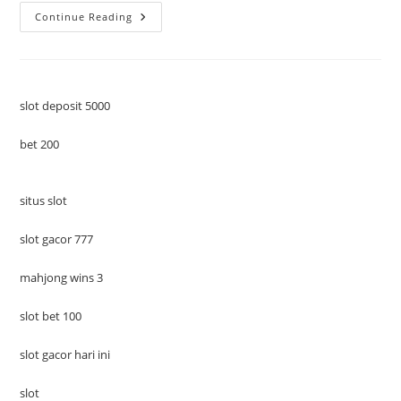
Pendidikan
Continue Reading
Sains
Dan
Matematika
Di
Finlandia:
Keunggulan
Yang
slot deposit 5000
Diakui
Dunia
bet 200
situs slot
slot gacor 777
mahjong wins 3
slot bet 100
slot gacor hari ini
slot