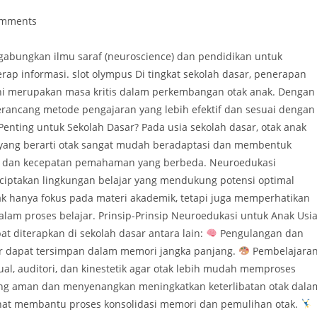
omments
ts:
gabungkan ilmu saraf (neuroscience) dan pendidikan untuk
 informasi. slot olympus Di tingkat sekolah dasar, penerapan
ini merupakan masa kritis dalam perkembangan otak anak. Dengan
rancang metode pengajaran yang lebih efektif dan sesuai dengan
enting untuk Sekolah Dasar? Pada usia sekolah dasar, otak anak
 yang berarti otak sangat mudah beradaptasi dan membentuk
jar dan kecepatan pemahaman yang berbeda. Neuroedukasi
iptakan lingkungan belajar yang mendukung potensi optimal
ak hanya fokus pada materi akademik, tetapi juga memperhatikan
lam proses belajar. Prinsip-Prinsip Neuroedukasi untuk Anak Usi
t diterapkan di sekolah dasar antara lain:
Pengulangan dan
gar dapat tersimpan dalam memori jangka panjang.
Pembelajara
ual, auditori, dan kinestetik agar otak lebih mudah memproses
yang aman dan menyenangkan meningkatkan keterlibatan otak dala
rahat membantu proses konsolidasi memori dan pemulihan otak.