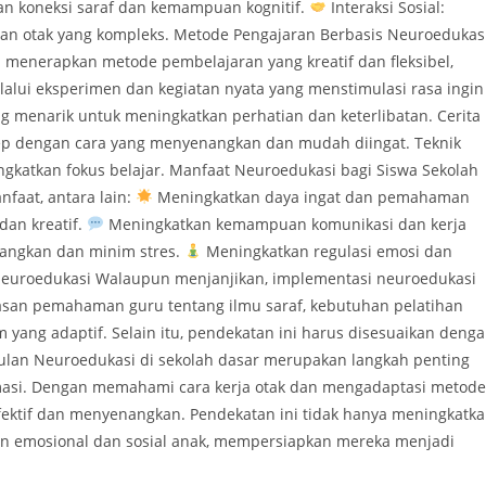
an koneksi saraf dan kemampuan kognitif.
Interaksi Sosial:
n otak yang kompleks. Metode Pengajaran Berbasis Neuroedukas
menerapkan metode pembelajaran yang kreatif dan fleksibel,
elalui eksperimen dan kegiatan nyata yang menstimulasi rasa ingin
ang menarik untuk meningkatkan perhatian dan keterlibatan. Cerita
 dengan cara yang menyenangkan dan mudah diingat. Teknik
ngkatkan fokus belajar. Manfaat Neuroedukasi bagi Siswa Sekolah
aat, antara lain:
Meningkatkan daya ingat dan pemahaman
an kreatif.
Meningkatkan kemampuan komunikasi dan kerja
angkan dan minim stres.
Meningkatkan regulasi emosi dan
euroedukasi Walaupun menjanjikan, implementasi neuroedukasi
asan pemahaman guru tentang ilmu saraf, kebutuhan pelatihan
m yang adaptif. Selain itu, pendekatan ini harus disesuaikan deng
pulan Neuroedukasi di sekolah dasar merupakan langkah penting
masi. Dengan memahami cara kerja otak dan mengadaptasi metode
efektif dan menyenangkan. Pendekatan ini tidak hanya meningkatk
n emosional dan sosial anak, mempersiapkan mereka menjadi