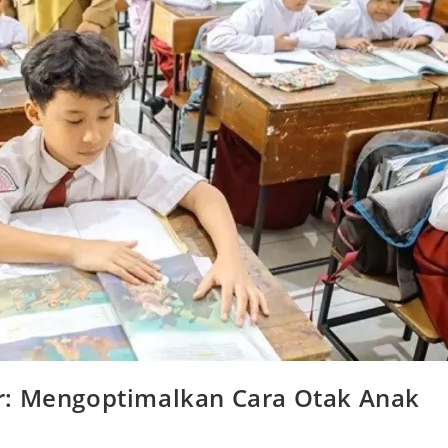
r: Mengoptimalkan Cara Otak Anak