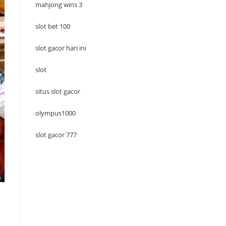
mahjong wins 3
slot bet 100
slot gacor hari ini
slot
situs slot gacor
olympus1000
slot gacor 777