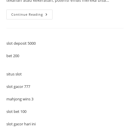
tekanan atau kekerasan, potensi emas mereka bisa…
PENDIDIKAN
Continue Reading
USIA
DINI
SEBAGAI
INVESTASI
MASA
DEPAN
BANGSA
slot deposit 5000
INDONESIA
bet 200
situs slot
slot gacor 777
mahjong wins 3
slot bet 100
slot gacor hari ini