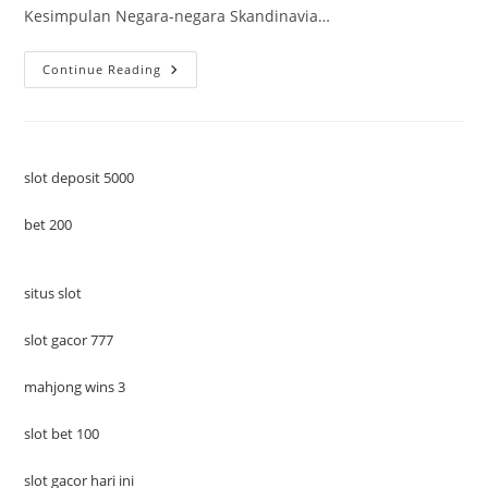
Kesimpulan Negara-negara Skandinavia…
Ketika
Continue Reading
Anak
Belajar
Coding
Sejak
TK:
Tren
Baru
slot deposit 5000
Di
Negara
Skandinavia
bet 200
situs slot
slot gacor 777
mahjong wins 3
slot bet 100
slot gacor hari ini