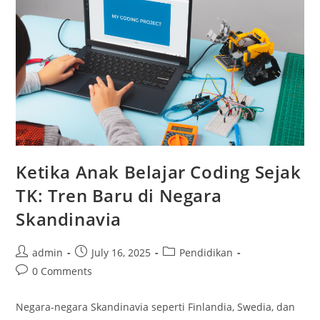
Ketika Anak Belajar Coding Sejak
TK: Tren Baru di Negara
Skandinavia
Post
Post
Post
admin
July 16, 2025
Pendidikan
author:
published:
category:
Post
0 Comments
comments:
Negara-negara Skandinavia seperti Finlandia, Swedia, dan