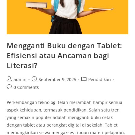
Mengganti Buku dengan Tablet:
Efisiensi atau Ancaman bagi
Literasi?
Post
Post
Post
admin
September 9, 2025
Pendidikan
author:
published:
category:
Post
0 Comments
comments:
Perkembangan teknologi telah merambah hampir semua
aspek kehidupan, termasuk pendidikan. Salah satu tren
yang semakin populer adalah mengganti buku cetak
dengan tablet atau perangkat digital di sekolah. Tablet
memungkinkan siswa mengakses ribuan materi pelajaran,