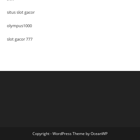
situs slot gacor
olympus1000
slot gacor 777
Copyright - WordPress Theme by OceanWP