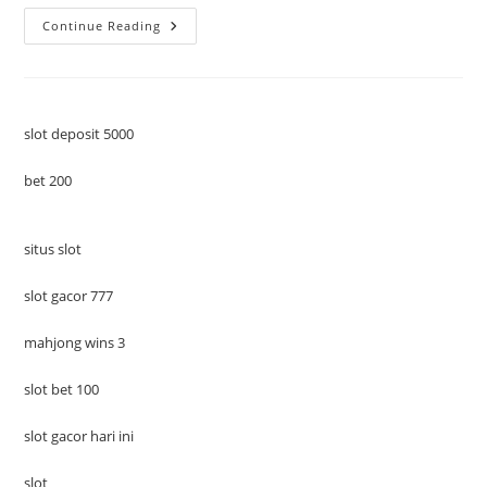
Metode
Continue Reading
Pembelajaran
Berbasis
Proyek:
Cara
Efektif
Mengasah
Kreativitas
slot deposit 5000
Siswa
bet 200
situs slot
slot gacor 777
mahjong wins 3
slot bet 100
slot gacor hari ini
slot