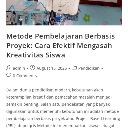
Metode Pembelajaran Berbasis
Proyek: Cara Efektif Mengasah
Kreativitas Siswa
Post
Post
Post
admin
August 15, 2025
Pendidikan
author:
published:
category:
Post
0 Comments
comments:
Dalam dunia pendidikan modern, kebutuhan akan
keterampilan kreatif dan pemecahan masalah menjadi
semakin penting. Salah satu pendekatan yang banyak
digunakan untuk memenuhi kebutuhan ini adalah metode
pembelajaran berbasis proyek atau Project-Based Learning
(PBL). depo qris Metode ini menempatkan siswa sebagai