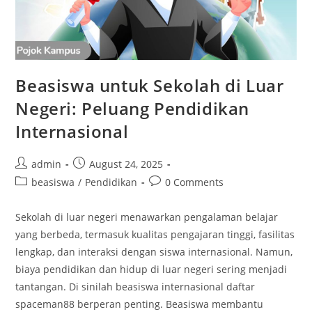
Beasiswa untuk Sekolah di Luar
Negeri: Peluang Pendidikan
Internasional
Post
Post
admin
August 24, 2025
author:
published:
Post
Post
beasiswa
/
Pendidikan
0 Comments
category:
comments:
Sekolah di luar negeri menawarkan pengalaman belajar
yang berbeda, termasuk kualitas pengajaran tinggi, fasilitas
lengkap, dan interaksi dengan siswa internasional. Namun,
biaya pendidikan dan hidup di luar negeri sering menjadi
tantangan. Di sinilah beasiswa internasional daftar
spaceman88 berperan penting. Beasiswa membantu