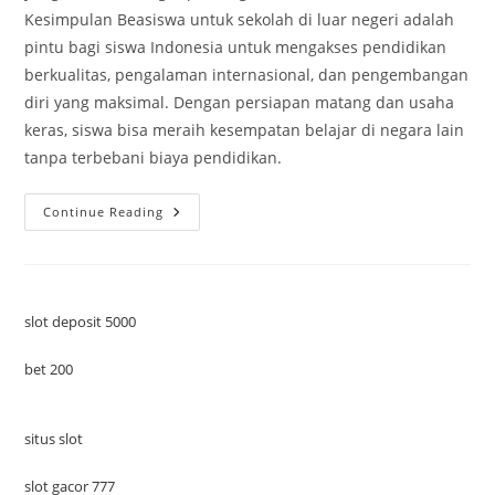
Kesimpulan Beasiswa untuk sekolah di luar negeri adalah
pintu bagi siswa Indonesia untuk mengakses pendidikan
berkualitas, pengalaman internasional, dan pengembangan
diri yang maksimal. Dengan persiapan matang dan usaha
keras, siswa bisa meraih kesempatan belajar di negara lain
tanpa terbebani biaya pendidikan.
Beasiswa
Continue Reading
Untuk
Sekolah
Di
Luar
Negeri:
Peluang
Pendidikan
slot deposit 5000
Internasional
bet 200
situs slot
slot gacor 777