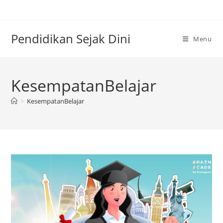
Skip
to
content
Pendidikan Sejak Dini
Menu
KesempatanBelajar
>
KesempatanBelajar