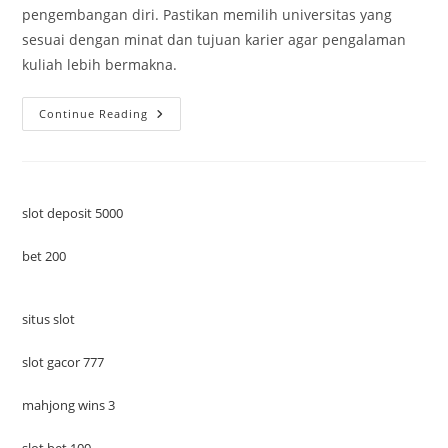
pengembangan diri. Pastikan memilih universitas yang
sesuai dengan minat dan tujuan karier agar pengalaman
kuliah lebih bermakna.
Rekomendasi
Continue Reading
Universitas
Terbaik
Untuk
Anak
Bahasa
Di
Indonesia
slot deposit 5000
bet 200
situs slot
slot gacor 777
mahjong wins 3
slot bet 100