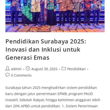
Pendidikan Surabaya 2025:
Inovasi dan Inklusi untuk
Generasi Emas
Post
Post
Post
admin
August 30, 2025
Pendidikan
author:
published:
category:
Post
0 Comments
comments:
Surabaya tahun 2025 menghadirkan sistem pendidikan
baru dengan jalur penerimaan SPMB, program PAUD
inovatif, Sekolah Rakyat, hingga komitmen anggaran lebih
dari 20% APBD untuk pendidikan. 1. Sistem Penerimaan