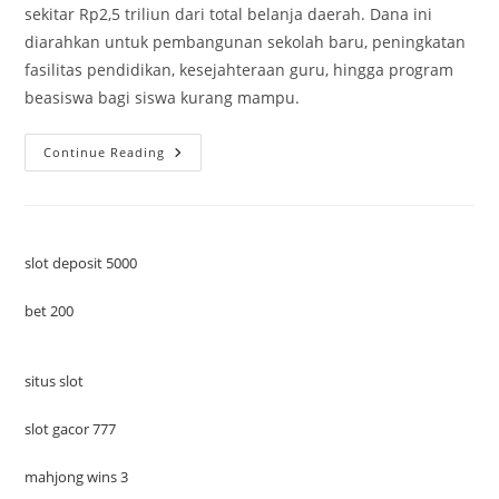
sekitar Rp2,5 triliun dari total belanja daerah. Dana ini
diarahkan untuk pembangunan sekolah baru, peningkatan
fasilitas pendidikan, kesejahteraan guru, hingga program
beasiswa bagi siswa kurang mampu.
Pendidikan
Continue Reading
Surabaya
2025:
Inovasi
Dan
Inklusi
Untuk
Generasi
slot deposit 5000
Emas
bet 200
situs slot
slot gacor 777
mahjong wins 3