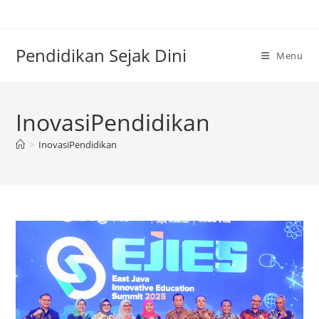
Skip
to
content
Pendidikan Sejak Dini
Menu
InovasiPendidikan
>
InovasiPendidikan