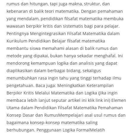
rumus dan hitungan, tapi juga makna, struktur, dan
kebenaran di balik teori matematika. Dengan pemahaman
yang mendalam, pendidikan filsafat matematika membuka
wawasan berpikir kritis dan sistematis bagi para pelajar.
Pentingnya Mengintegrasikan Filsafat Matematika dalam
Kurikulum Pendidikan Belajar filsafat matematika
membantu siswa memahami alasan di balik rumus dan
metode yang dipakai, bukan hanya sekadar menghafal. Ini
mendorong kemampuan logika dan analisis yang dapat
diaplikasikan dalam berbagai bidang, sekaligus
menumbuhkan rasa ingin tahu yang tinggi terhadap ilmu
pengetahuan. Baca juga: Meningkatkan Keterampilan
Berpikir Kritis Melalui Matematika dan Logika (Jika ingin
membaca lebih lanjut seputar artikel ini klik link ini) Elemen
Utama dalam Pendidikan Filsafat Matematika Pemahaman
Konsep Dasar dan RumusMempelajari asal usul rumus dan
bagaimana konsep-konsep matematika saling
berhubungan. Penggunaan Logika FormalMelatih