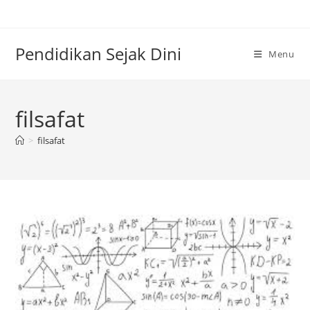
Skip
to
content
Pendidikan Sejak Dini
Menu
filsafat
>
filsafat