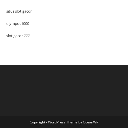
situs slot gacor
olympus1000
slot gacor 777
Copyright - WordPress Theme by OceanWP