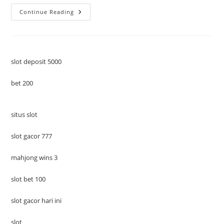
Pendidikan
Continue Reading
Keamanan
Siber
Di
Indonesia:
Menjadi
Hacker
Profesional
slot deposit 5000
bet 200
situs slot
slot gacor 777
mahjong wins 3
slot bet 100
slot gacor hari ini
slot