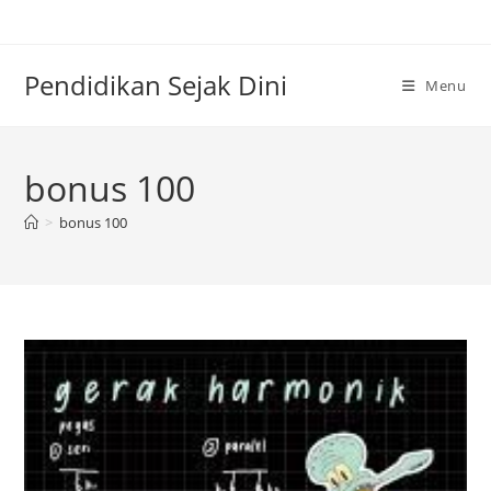
Skip
to
content
Pendidikan Sejak Dini
Menu
bonus 100
>
bonus 100