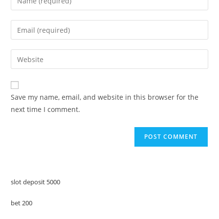
your
name
Enter
or
your
username
email
Enter
to
address
your
comment
to
website
comment
URL
Save my name, email, and website in this browser for the
(optional)
next time I comment.
slot deposit 5000
bet 200