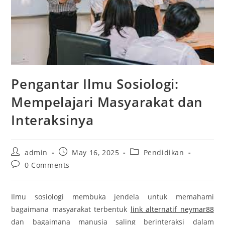
Pengantar Ilmu Sosiologi:
Mempelajari Masyarakat dan
Interaksinya
Post
Post
Post
admin
May 16, 2025
Pendidikan
author:
published:
category:
Post
0 Comments
comments:
Ilmu sosiologi membuka jendela untuk memahami
bagaimana masyarakat terbentuk
link alternatif neymar88
dan bagaimana manusia saling berinteraksi dalam