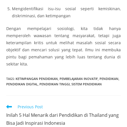
Mengidentifikasi isu-isu sosial seperti kemiskinan,
diskriminasi, dan ketimpangan
Dengan mempelajari sosiologi, kita tidak hanya
memperoleh wawasan tentang masyarakat, tetapi juga
keterampilan kritis untuk melihat masalah sosial secara
objektif dan mencari solusi yang tepat. Ilmu ini membuka
pintu bagi pemahaman yang lebih luas tentang dunia di
sekitar kita.
TAGS
:
KETIMPANGAN PENDIDIKAN
,
PEMBELAJARAN INOVATIF
,
PENDIDIKAN
,
PENDIDIKAN DIGITAL
,
PENDIDIKAN TINGGI
,
SISTEM PENDIDIKAN
Read
Previous Post
more
Inilah 5 Hal Menarik dari Pendidikan di Thailand yang
articles
Bisa Jadi Inspirasi Indonesia